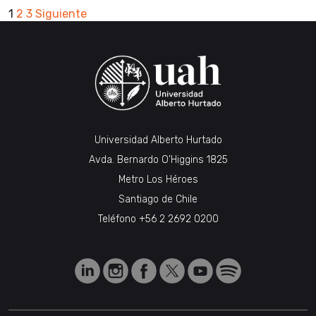
Paginación
1
2
3
Siguiente
de
entradas
Universidad Alberto Hurtado
Avda. Bernardo O’Higgins 1825
Metro Los Héroes
Santiago de Chile
Teléfono
+56 2 2692 0200