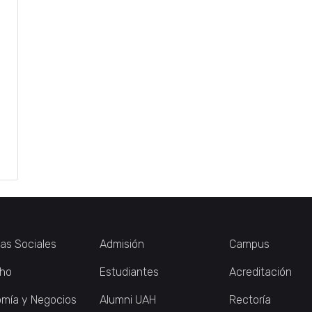
ias Sociales
Admisión
Campus
ho
Estudiantes
Acreditación
mía y Negocios
Alumni UAH
Rectoría