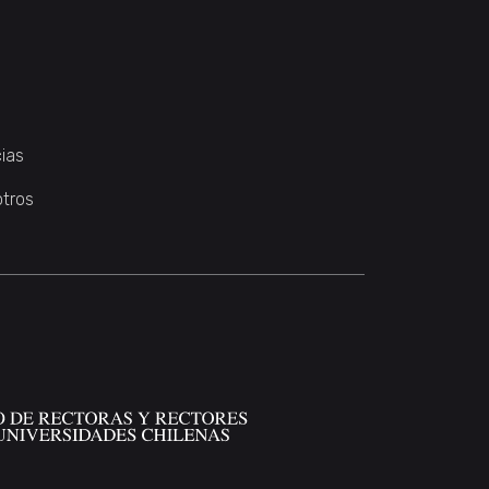
ias
otros