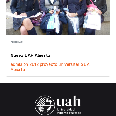
Nueva UAH Abierta
admisión 2012
proyecto universitario
UAH
Abierta