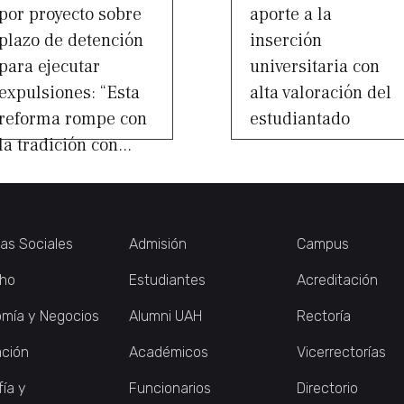
por proyecto sobre
aporte a la
plazo de detención
inserción
para ejecutar
universitaria con
expulsiones: “Esta
alta valoración del
reforma rompe con
estudiantado
la tradición con...
ias Sociales
Admisión
Campus
ho
Estudiantes
Acreditación
mía y Negocios
Alumni UAH
Rectoría
ción
Académicos
Vicerrectorías
fía y
Funcionarios
Directorio