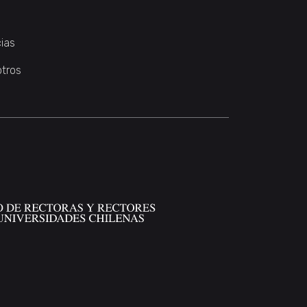
ias
otros