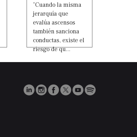
“Cuando la misma
jerarquía que
evalúa ascensos
también sanciona
conductas, existe el
riesgo de qu...