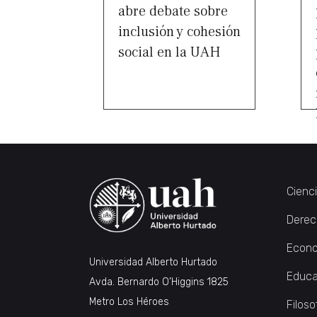
abre debate sobre
inclusión y cohesión
social en la UAH
Cienc
Derec
Econo
Universidad Alberto Hurtado
Educa
Avda. Bernardo O’Higgins 1825
Metro Los Héroes
Filoso