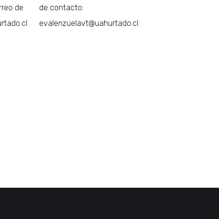
rreo de
de contacto:
rtado.cl
evalenzuelavt@uahurtado.cl