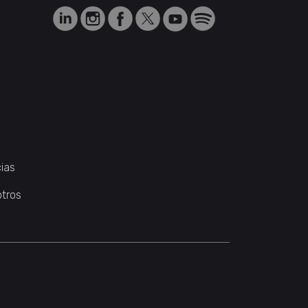
ias
otros