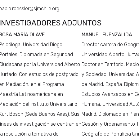
pablo.roessler@sjmchile.org
INVESTIGADORES ADJUNTOS
ROSA MARÍA OLAVE
MANUEL FUENZALIDA
Psicóloga, Universidad Diego
Director carrera de Geogr
Portales. Diplomada en Seguridad
Universidad Alberto Hurta
Ciudadana por la Universidad Alberto
Doctor en Territorio, Med
Hurtado. Con estudios de postgrado
y Sociedad, Universidad
en Mediación, en el Programa
de Madrid, España. Diplo
Maestría Latinoamericana en
Estudios Avanzados en G
Mediación del Instituto Universitario
Humana, Universidad Au
Kurt Bosch (Sede Buenos Aires). Sus
Madrid. Diplomado en Plani
líneas de investigación se centran en
Gestión y Ordenamiento Ter
la resolución alternativa de
Geógrafo de Pontificia Un