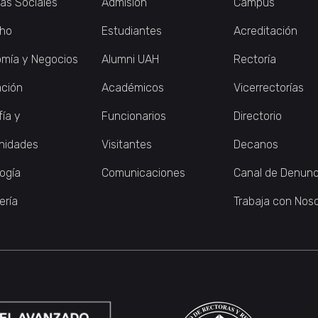
ias Sociales
Admisión
Campus
ho
Estudiantes
Acreditación
mía y Negocios
Alumni UAH
Rectoría
ción
Académicos
Vicerrectorías
fía y
Funcionarios
Directorio
nidades
Visitantes
Decanos
logía
Comunicaciones
Canal de Denunc
ería
Trabaja con Nos