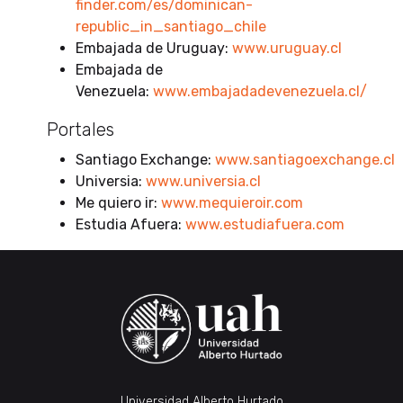
finder.com/es/dominican-
republic_in_santiago_chile
Embajada de Uruguay:
www.uruguay.cl
Embajada de
Venezuela:
www.embajadadevenezuela.cl/
Portales
Santiago Exchange:
www.santiagoexchange.cl
Universia:
www.universia.cl
Me quiero ir:
www.mequieroir.com
Estudia Afuera:
www.estudiafuera.com
Universidad Alberto Hurtado