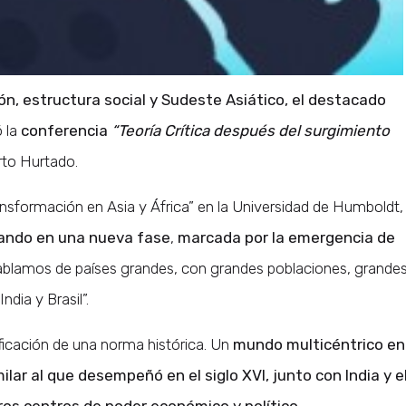
ón, estructura social y Sudeste Asiático, el destacado
ó la
conferencia
“Teoría Crítica después del surgimiento
rto Hurtado.
ansformación en Asia y África” en la Universidad de Humboldt,
ando en una nueva fase
,
marcada por la emergencia de
blamos de países grandes, con grandes poblaciones, grande
dia y Brasil”.
ificación de una norma histórica. Un
mundo multicéntrico en
ilar al que desempeñó en el siglo XVI, junto con India y e
ros centros de poder económico y político.