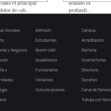
como el principal
sensato es
dolor de cab...
profundi...
ias Sociales
Admisión
Campus
ho
Estudiantes
Acreditación
mía y Negocios
Alumni UAH
Rectoría
ción
Académicos
Vicerrectorías
fía y
Funcionarios
Directorio
nidades
Visitantes
Decanos
logía
Comunicaciones
Canal de Denunc
ería
Trabaja con Nos