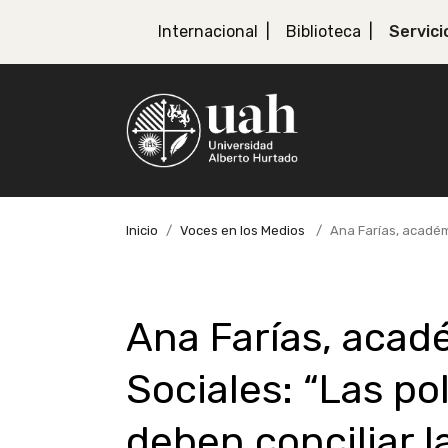
Internacional
Biblioteca
Servici
Inicio
Voces en los Medios
Ana Farías, académi
Ana Farías, acad
Sociales: “Las po
deben conciliar l