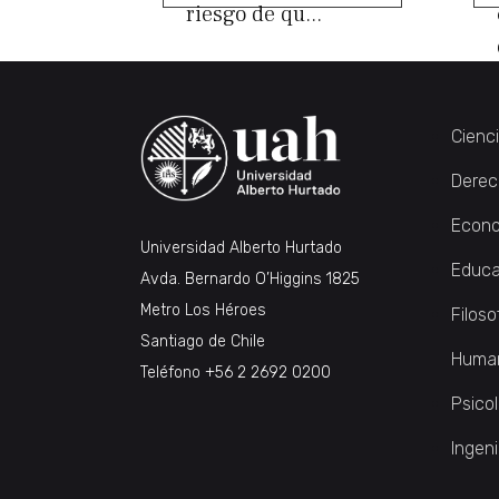
riesgo de qu...
Cienc
Derec
Econo
Universidad Alberto Hurtado
Educa
Avda. Bernardo O’Higgins 1825
Metro Los Héroes
Filoso
Santiago de Chile
Huma
Teléfono
+56 2 2692 0200
Psico
Ingeni