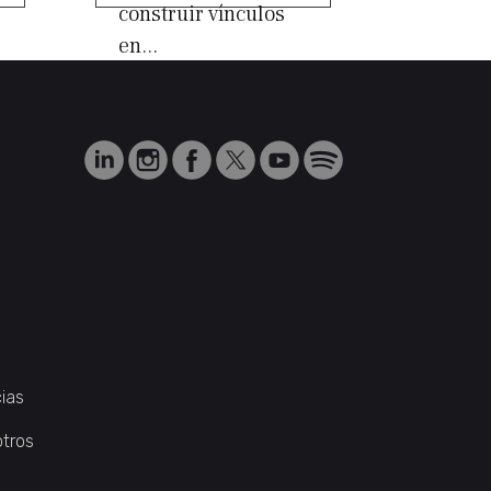
construir vínculos
en...
ias
otros