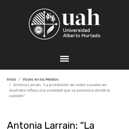
Inicio
Voces en los Medios
Antonia Larrain: “La prohibición de redes sociales en
Australia refleja una sociedad que se posiciona desde el
cuidado”
Antonia Larrain: “La