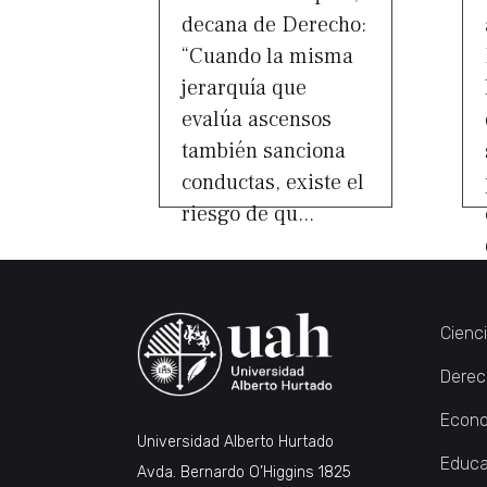
decana de Derecho:
“Cuando la misma
jerarquía que
evalúa ascensos
también sanciona
conductas, existe el
riesgo de qu...
Cienc
Derec
Econo
Universidad Alberto Hurtado
Educa
Avda. Bernardo O’Higgins 1825