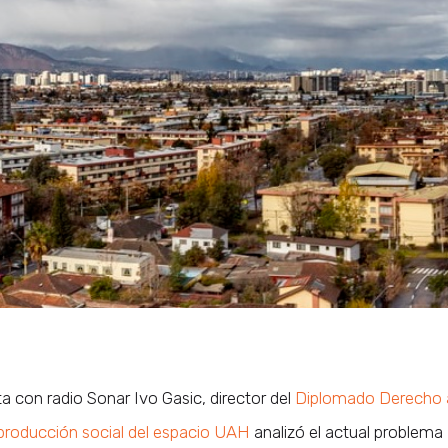
ta con radio Sonar Ivo Gasic, director del
Diplomado Derecho 
 producción social del espacio UAH
analizó el actual problema