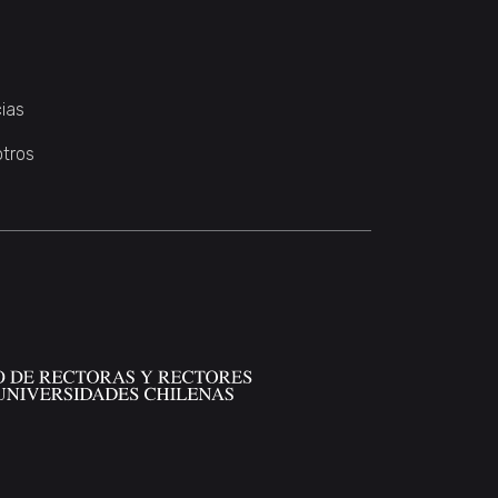
ias
otros