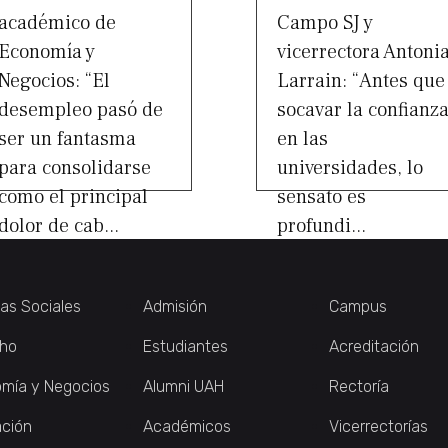
académico de
Campo SJ y
Economía y
vicerrectora Antoni
Negocios: “El
Larrain: “Antes que
desempleo pasó de
socavar la confianz
ser un fantasma
en las
para consolidarse
universidades, lo
como el principal
sensato es
dolor de cab...
profundi...
ias Sociales
Admisión
Campus
ho
Estudiantes
Acreditación
mía y Negocios
Alumni UAH
Rectoría
ción
Académicos
Vicerrectorías