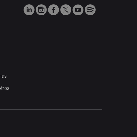
ias
otros