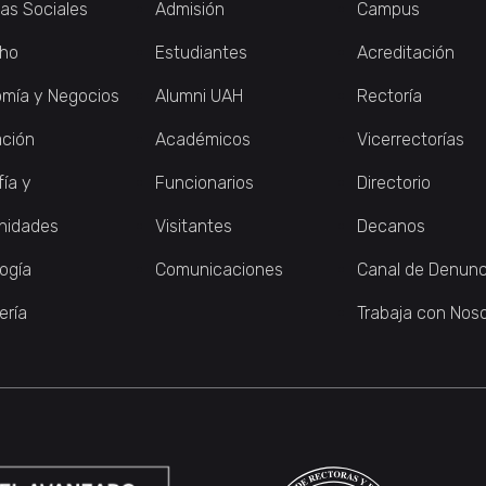
ias Sociales
Admisión
Campus
ho
Estudiantes
Acreditación
mía y Negocios
Alumni UAH
Rectoría
ción
Académicos
Vicerrectorías
fía y
Funcionarios
Directorio
nidades
Visitantes
Decanos
logía
Comunicaciones
Canal de Denunc
ería
Trabaja con Nos