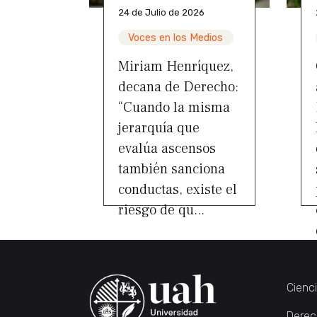
24 de Julio de 2026
Voces en los Medios
Miriam Henríquez,
decana de Derecho:
“Cuando la misma
jerarquía que
evalúa ascensos
también sanciona
conductas, existe el
riesgo de qu...
Cienc
Derec