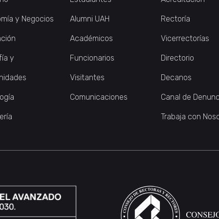
mía y Negocios
Alumni UAH
Rectoría
ción
Académicos
Vicerrectorías
fía y
Funcionarios
Directorio
nidades
Visitantes
Decanos
logía
Comunicaciones
Canal de Denunc
ería
Trabaja con Nos