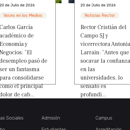
20 de Julio de 2026
20 de Julio de 2026
Voces en los Medios
Noticias Rector
Carlos García
Rector Cristián del
académico de
Campo SJ y
Economía y
vicerrectora Antoni
Negocios: “El
Larrain: “Antes que
desempleo pasó de
socavar la confianz
ser un fantasma
en las
para consolidarse
universidades, lo
como el principal
sensato es
dolor de cab...
profundi...
ias Sociales
Admisión
Campus
ho
Estudiantes
Acreditación