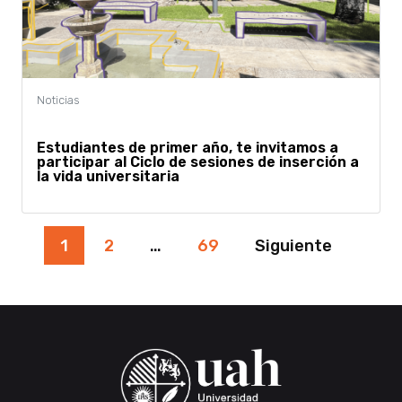
Estudiantes de primer año, te invitamos a
participar al Ciclo de sesiones de inserción a
la vida universitaria
Paginación
1
2
…
69
Siguiente
de
entradas