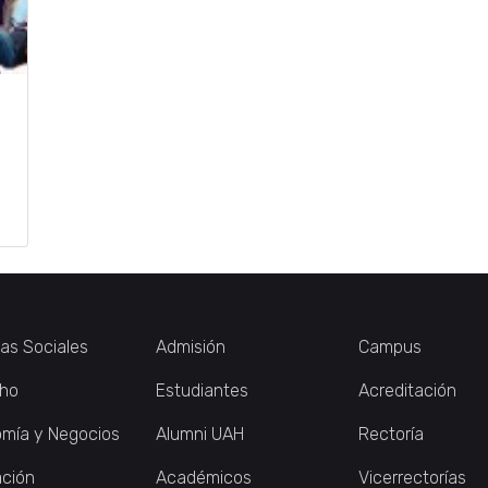
ias Sociales
Admisión
Campus
ho
Estudiantes
Acreditación
mía y Negocios
Alumni UAH
Rectoría
ción
Académicos
Vicerrectorías