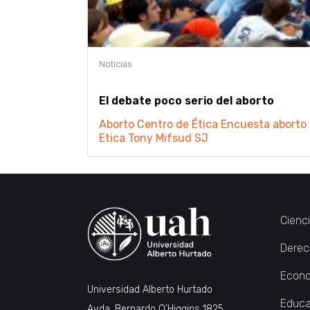
El debate poco serio del aborto
Aborto
Centro de Ética
Encuesta aborto
Etica
Tony Mifsud SJ
Cienc
Derec
Econo
Universidad Alberto Hurtado
Educa
Avda. Bernardo O’Higgins 1825