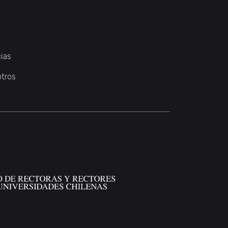
ias
otros