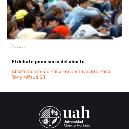
El debate poco serio del aborto
Aborto
Centro de Ética
Encuesta aborto
Etica
Tony Mifsud SJ