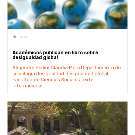
Académicos publican en libro sobre
desigualdad global
Alejandro Pelfini
Claudia Mora
Departamento de
sociología
desigualdad
desigualdad global
Facultad de Ciencias Sociales
texto
internacional