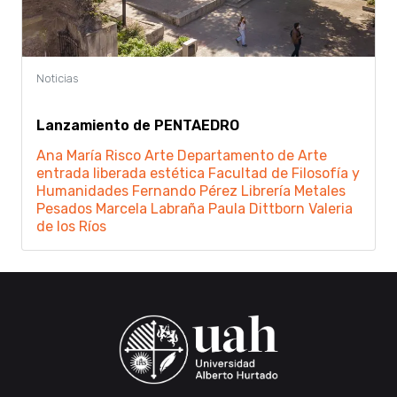
Lanzamiento de PENTAEDRO
Ana María Risco
Arte
Departamento de Arte
entrada liberada
estética
Facultad de Filosofía y
Humanidades
Fernando Pérez
Librería Metales
Pesados
Marcela Labraña
Paula Dittborn
Valeria
de los Ríos