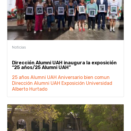
Dirección Alumni UAH inaugura la exposición
“25 años/25 Alumni UAH”
25 años
Alumni UAH
Aniversario
bien comun
Dirección Alumni UAH
Exposición
Universidad
Alberto Hurtado