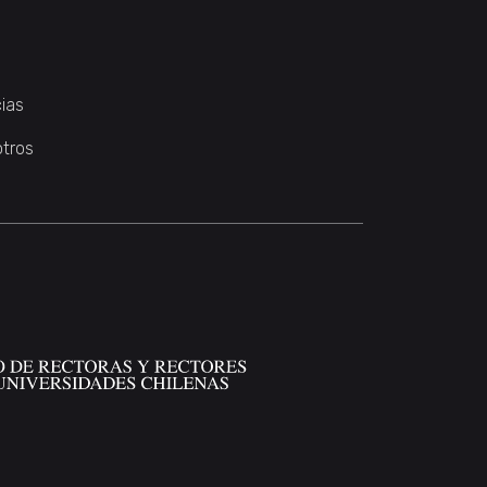
ias
otros