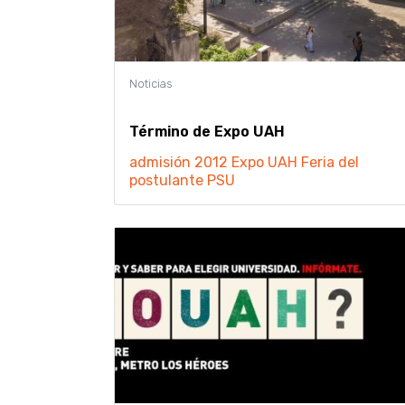
Término de Expo UAH
admisión 2012
Expo UAH
Feria del
postulante
PSU