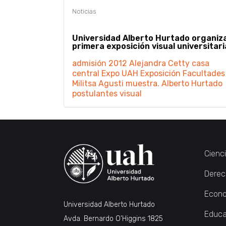
Universidad Alberto Hurtado organiz
primera exposición visual universitari
admisión 2012
Alejandra Cetty
casa
central
Expo UAH
Exposición
Facultades
Militsa Agusti
muestra. Alberto Hurtado
postulantes
visual
Cienc
Derec
Econo
Universidad Alberto Hurtado
Educa
Avda. Bernardo O’Higgins 1825