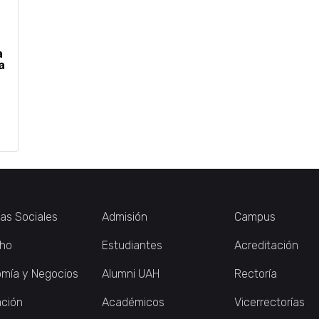
a
a
ias Sociales
Admisión
Campus
ho
Estudiantes
Acreditación
mía y Negocios
Alumni UAH
Rectoría
ción
Académicos
Vicerrectorías