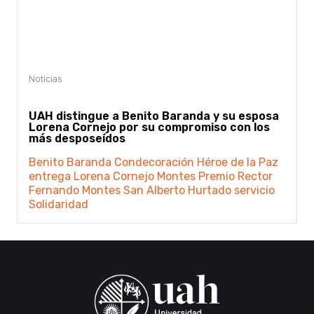
UAH distingue a Benito Baranda y su esposa
Lorena Cornejo por su compromiso con los
más desposeídos
Benito Baranda
Condecoración Héroe de la Paz
entrega
Lorena Cornejo
Montes
Premio
Rector
Fernando Montes
San Alberto Hurtado
servicio
Solidaridad