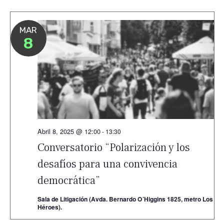
vis
de
Ev
MAR
8
Abril 8, 2025 @ 12:00
-
13:30
Conversatorio “Polarización y los
desafíos para una convivencia
democrática”
Sala de Litigación (Avda. Bernardo O´Higgins 1825, metro Los
Héroes).