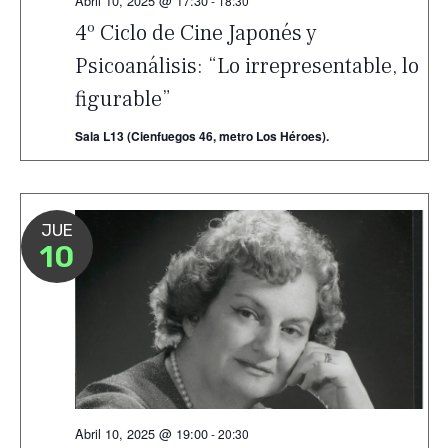
Abril 10, 2025 @ 17:30
-
18:30
4º Ciclo de Cine Japonés y
Psicoanálisis: “Lo irrepresentable, lo
figurable”
Sala L13 (Cienfuegos 46, metro Los Héroes).
JUE
10
Abril 10, 2025 @ 19:00
-
20:30