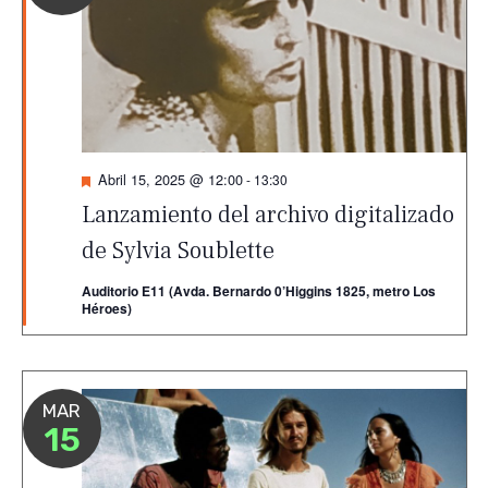
Destacado
Abril 15, 2025 @ 12:00
-
13:30
Lanzamiento del archivo digitalizado
de Sylvia Soublette
Auditorio E11 (Avda. Bernardo 0’Higgins 1825, metro Los
Héroes)
MAR
15