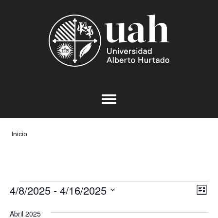
Inicio
Eventos
4/8/2025
 - 
4/16/2025
Nav
Na
Lista
de
Seleccionar
de
Abril 2025
vis
fecha.