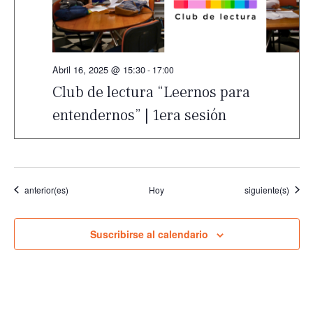
Abril 16, 2025 @ 15:30
-
17:00
Club de lectura “Leernos para
entendernos” | 1era sesión
Eventos
Eventos
anterior(es)
Hoy
siguiente(s)
Suscribirse al calendario