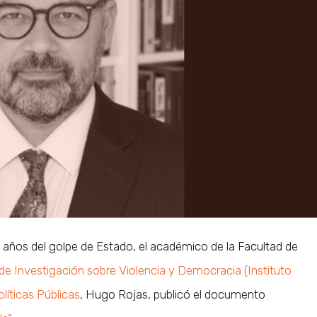
ños del golpe de Estado, el académico de la Facultad de
 de Investigación sobre Violencia y Democracia (Instituto
olíticas Públicas
, Hugo Rojas, publicó el documento