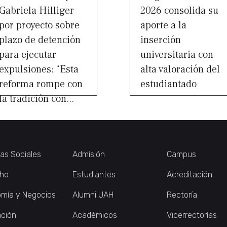
Gabriela Hilliger
2026 consolida su
por proyecto sobre
aporte a la
plazo de detención
inserción
para ejecutar
universitaria con
expulsiones: “Esta
alta valoración del
reforma rompe con
estudiantado
la tradición con...
ias Sociales
Admisión
Campus
ho
Estudiantes
Acreditación
mía y Negocios
Alumni UAH
Rectoría
ción
Académicos
Vicerrectorías