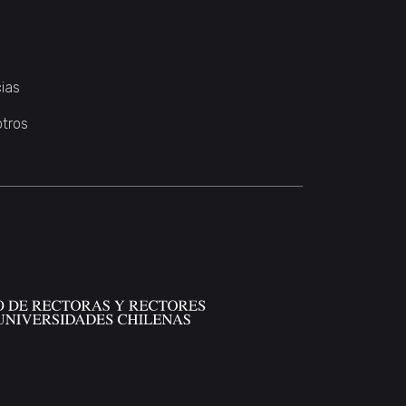
ias
otros