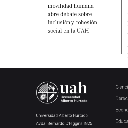
movilidad humana
abre debate sobre
inclusión y cohesión
social en la UAH
Cienc
Derec
Econo
Universidad Alberto Hurtado
Educa
Avda. Bernardo O’Higgins 1825