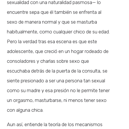
sexualidad con una naturalidad pasmosa— lo
encuentre sepa que él también se enfrenta al
sexo de manera normal y que se masturba
habitualmente, como cualquier chico de su edad.
Pero la verdad tras esa escena es que este
adolescente, que creció en un hogar rodeado de
consoladores y charlas sobre sexo que
escuchaba detrás de la puerta de la consulta, se
siente presionado a ser una persona tan sexual
como su madre y esa presión no le permite tener
un orgasmo, masturbarse, ni menos tener sexo
con alguna chica.
Aun así, entiende la teoría de los mecanismos