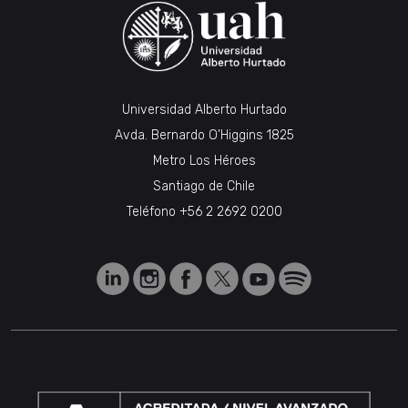
Universidad Alberto Hurtado
Avda. Bernardo O’Higgins 1825
Metro Los Héroes
Santiago de Chile
Teléfono
+56 2 2692 0200