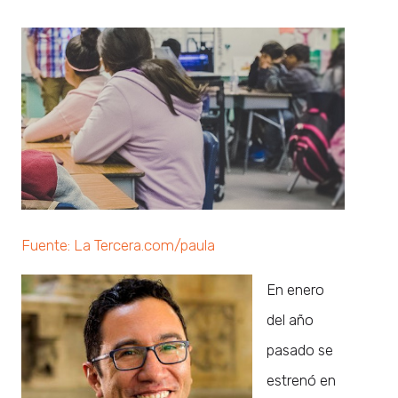
Fuente: La Tercera.com/paula
En enero
del año
pasado se
estrenó en