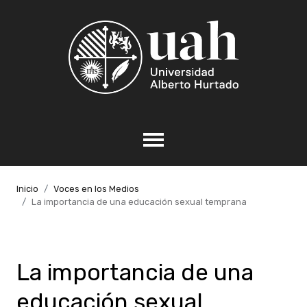
Inicio
Voces en los Medios
La importancia de una educación sexual temprana
La importancia de una
educación sexual