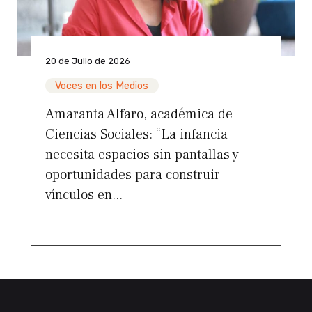
20 de Julio de 2026
Voces en los Medios
Amaranta Alfaro, académica de
Ciencias Sociales: “La infancia
necesita espacios sin pantallas y
oportunidades para construir
vínculos en...