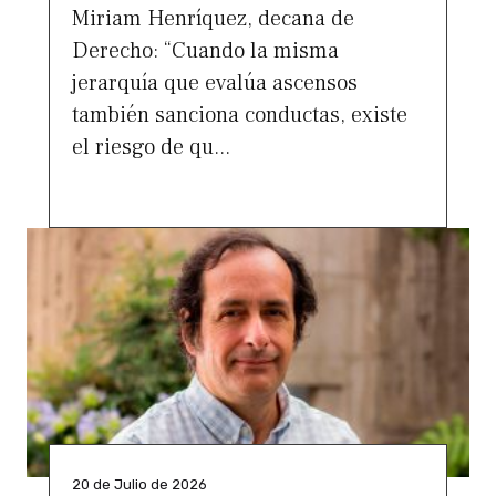
Miriam Henríquez, decana de
Derecho: “Cuando la misma
jerarquía que evalúa ascensos
también sanciona conductas, existe
el riesgo de qu...
20 de Julio de 2026