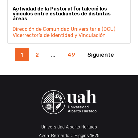
Actividad de la Pastoral fortaleció los
vínculos entre estudiantes de distintas
áreas
Dirección de Comunidad Universitaria (DCU)
Vicerrectoría de Identidad y Vinculación
Paginación
1
2
…
49
Siguiente
de
entradas
Universidad Alberto Hurtado
Avda. Bernardo O’Higgins 1825