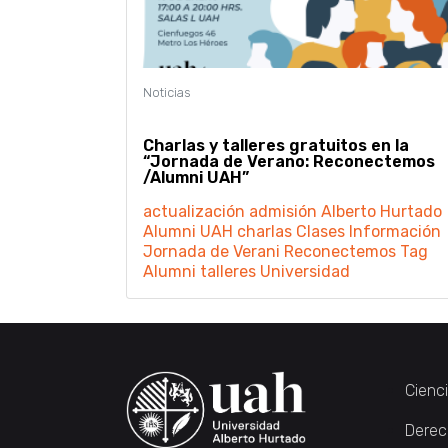
Charlas y talleres gratuitos en la
“Jornada de Verano: Reconectemos
/Alumni UAH”
actualización
admisión
Alberto Hurtado
Alumni UAH
charlas
Clases
Información
Jornada de Verani
Reconectemos
Tag
Alumni
talleres
Universidad
Cienc
Derec