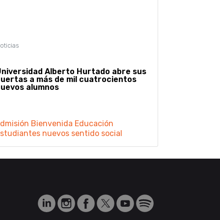
niversidad Alberto Hurtado abre sus
uertas a más de mil cuatrocientos
nuevos alumnos
dmisión
Bienvenida
Educación
studiantes
nuevos
sentido
social