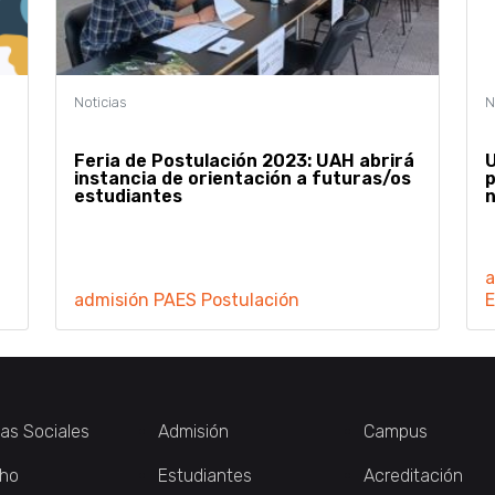
Feria de Postulación 2023: UAH abrirá
U
instancia de orientación a futuras/os
p
estudiantes
a
admisión
PAES
Postulación
E
ias Sociales
Admisión
Campus
ho
Estudiantes
Acreditación