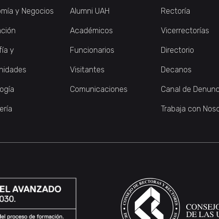
mía y Negocios
Alumni UAH
Rectoría
ción
Académicos
Vicerrectorías
fía y
Funcionarios
Directorio
nidades
Visitantes
Decanos
logía
Comunicaciones
Canal de Denunc
ería
Trabaja con Nos