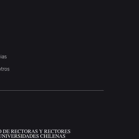
ias
otros