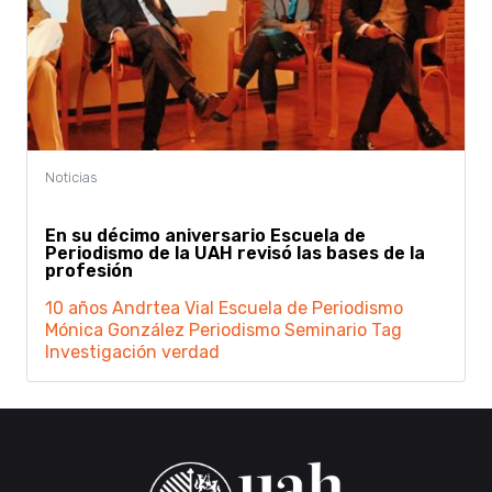
En su décimo aniversario Escuela de
Periodismo de la UAH revisó las bases de la
profesión
10 años
Andrtea Vial
Escuela de Periodismo
Mónica González
Periodismo
Seminario
Tag
Investigación
verdad