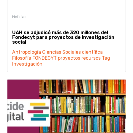
UAH se adjudicó más de 320 millones del
Fondecyt para proyectos de investigación
social
Antropología
Ciencias Sociales
científica
Filosofía
FONDECYT
proyectos
recursos
Tag
Investigación