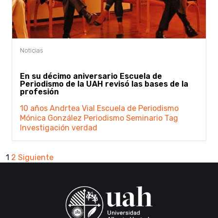
En su décimo aniversario Escuela de
Periodismo de la UAH revisó las bases de la
profesión
10 años
Andrtea Vial
Escuela de Periodismo
Mónica González
Periodismo
Seminario
Tag
Investigación
verdad
Paginación
1
2
Siguiente
de
entradas