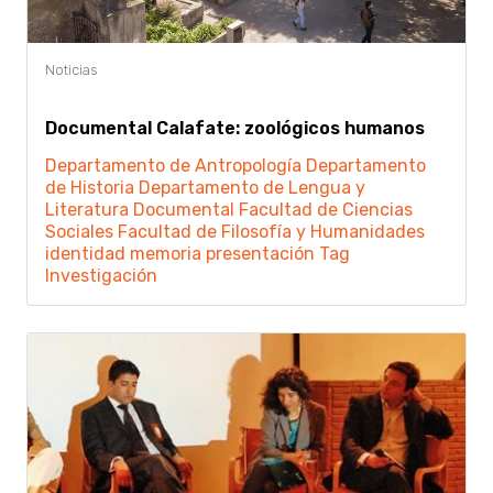
Documental Calafate: zoológicos humanos
Departamento de Antropología
Departamento
de Historia
Departamento de Lengua y
Literatura
Documental
Facultad de Ciencias
Sociales
Facultad de Filosofía y Humanidades
identidad
memoria
presentación
Tag
Investigación