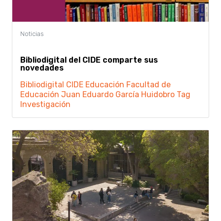
Bibliodigital del CIDE comparte sus
novedades
Bibliodigital
CIDE
Educación
Facultad de
Educación
Juan Eduardo García Huidobro
Tag
Investigación