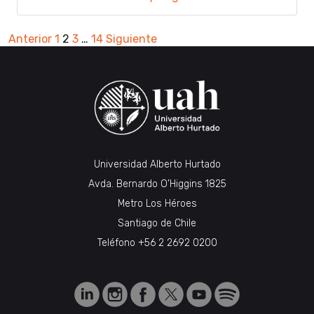
Paginación
Anterior
1
2
3
…
14
Siguiente
de
entradas
Universidad Alberto Hurtado
Avda. Bernardo O’Higgins 1825
Metro Los Héroes
Santiago de Chile
Teléfono
+56 2 2692 0200