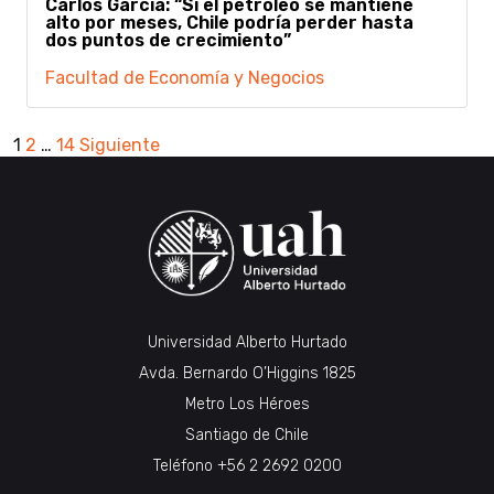
Carlos García: “Si el petróleo se mantiene
alto por meses, Chile podría perder hasta
dos puntos de crecimiento”
Facultad de Economía y Negocios
Paginación
1
2
…
14
Siguiente
de
entradas
Universidad Alberto Hurtado
Avda. Bernardo O’Higgins 1825
Metro Los Héroes
Santiago de Chile
Teléfono
+56 2 2692 0200