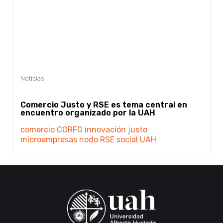
Comercio Justo y RSE es tema central en
encuentro organizado por la UAH
comercio
CORFO
innovación
justo
microempresas
nodo
RSE
social
UAH