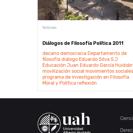
Diálogos de Filosofía Política 2011
decano
democracia
Departamento de
filosofía
diálogo
Eduardo Silva S.J
Educación
Juan Eduardo García Huidobr
movilización social
movimientos sociale
programa de investigación en Filosofía
Moral y Política
reflexión
Cienc
Derec