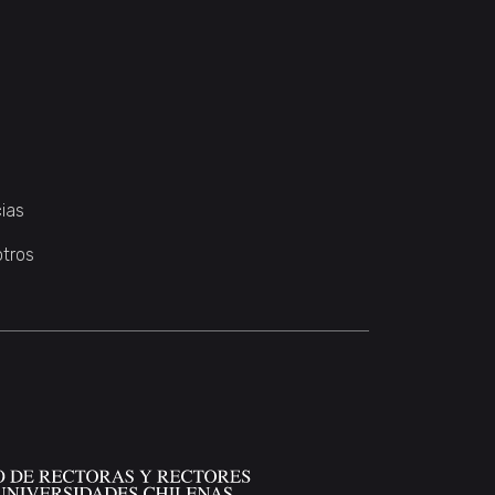
ias
otros