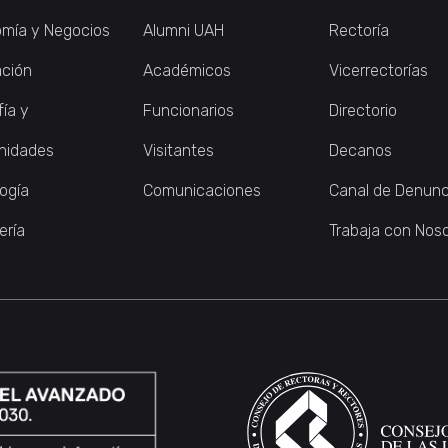
mía y Negocios
Alumni UAH
Rectoría
ción
Académicos
Vicerrectorías
fía y
Funcionarios
Directorio
nidades
Visitantes
Decanos
logía
Comunicaciones
Canal de Denunc
ería
Trabaja con Nos