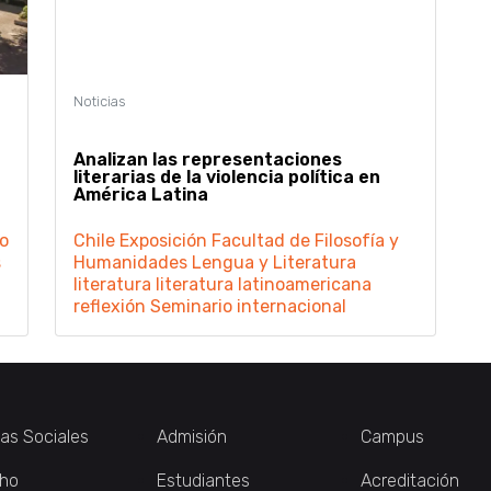
Analizan las representaciones
literarias de la violencia política en
América Latina
o
Chile
Exposición
Facultad de Filosofía y
s
Humanidades
Lengua y Literatura
literatura
literatura latinoamericana
reflexión
Seminario internacional
ias Sociales
Admisión
Campus
ho
Estudiantes
Acreditación