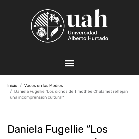
Inicio
Voces en los Medios
Daniela Fugellie “Los dichos de Timothée Chalamet reflejan
una incomprensión cultural”
Daniela Fugellie “Los