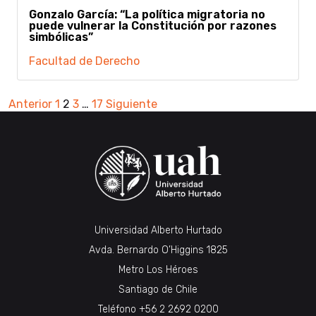
Gonzalo García: “La política migratoria no
puede vulnerar la Constitución por razones
simbólicas”
Facultad de Derecho
Paginación
Anterior
1
2
3
…
17
Siguiente
de
entradas
Universidad Alberto Hurtado
Avda. Bernardo O’Higgins 1825
Metro Los Héroes
Santiago de Chile
Teléfono
+56 2 2692 0200